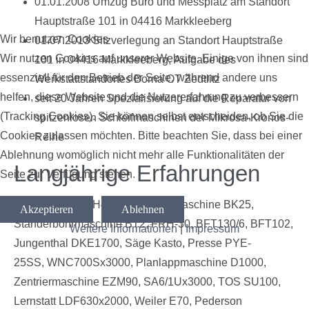
01.01.2008 Umzug Büro und Messplatz am Standort
Hauptstraße 101 i
n 04416 Markkleeberg
Wir benutzen Cookies
01.07.2013 Sitzverlegung an Standort Hauptstraße
Wir nutzen Cookies auf unserer Website. Einige von ihnen sind
101 in 04416 Markkleeberg,
Aufgabe des
essenziell für den Betrieb der Seite, während andere uns
Werkstattstandortes Borna OT Zedtlitz
helfen, diese Website und die Nutzererfahrung zu verbessern
seit 20 Jahren Spezialisierung auf die Reparatur von
(Tracking Cookies). Sie können selbst entscheiden, ob Sie die
spitzenlosen Schleifmaschinen der Mikrosa-Kronos-
Cookies zulassen möchten. Bitte beachten Sie, dass bei einer
Reihe
Ablehnung womöglich nicht mehr alle Funktionalitäten der
Langjährige Erfahrungen
Seite zur Verfügung stehen.
Behringer KS22H4, Ständerbohrmaschine BK25,
Akzeptieren
Ablehnen
Ständerbohrmaschine BT2, FRH-30, BFT130/6, BFT102,
Weitere Informationen
|
Impressum
Jungenthal DKE1700, Säge Kasto, Presse PYE-
25SS, WNC700Sx3000, Planlappmaschine D1000,
Zentriermaschine EZM90, SA6/1Ux3000, TOS SU100,
Lernstatt LDF630x2000, Weiler E70, Pederson