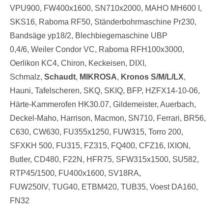
VPU900, FW400x1600, SN710x2000, MAHO MH600 I,
SKS16, Raboma RF50, Ständerbohrmaschine Pr230,
Bandsäge yp18/2, Blechbiegemaschine UBP
0,4/6, Weiler Condor VC, Raboma RFH100x3000,
Oerlikon KC4, Chiron, Keckeisen, DIXI,
Schmalz,
Schaudt
,
MIKROSA
,
Kronos S/M/L/LX
,
Hauni, Tafelscheren, SKQ, SKIQ, BFP, HZFX14-10-06,
Härte-Kammerofen HK30.07, Gildemeister, Auerbach,
Deckel-Maho, Harrison, Macmon, SN710, Ferrari, BR56,
C630, CW630, FU355x1250, FUW315, Torro 200,
SFXKH 500, FU315, FZ315, FQ400, CFZ16, IXION,
Butler, CD480, F22N, HFR75, SFW315x1500, SU582,
RTP45/1500, FU400x1600, SV18RA,
FUW250IV, TUG40, ETBM420, TUB35, Voest DA160,
FN32