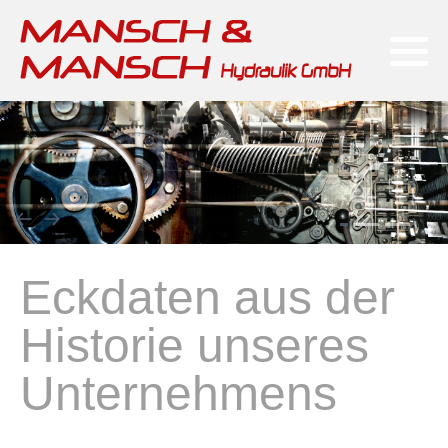
Reparatur, Service & Ersatzteile
Mikrosa-Kronos-Reihe
Fahrerlose Transportsysteme
Eckdaten aus der
Historie unseres
Unternehmens