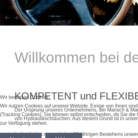
Willkommen bei d
KOMPETENT und FLEXIBEL
Wir benutzen Cookies
Wir nutzen Cookies auf unserer Website. Einige von ihnen sind
Der Ursprung unseres Unternehmens, der Mansch & Mansc
(Tracking Cookies). Sie können selbst entscheiden, ob Sie die
von Hydraulikschläuchen. Aus diesem Grund ist in unse
zur Verfügung stehen.
Im Laufe des nunmehr fast 30-jährigen Bestehens unser