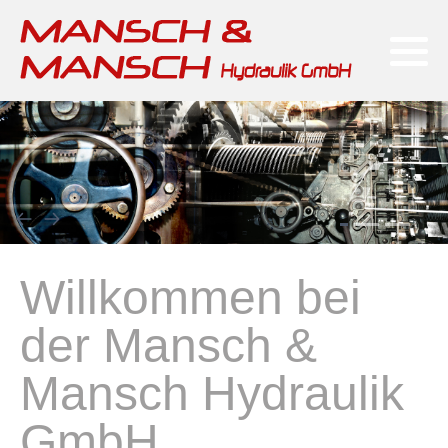
Reparatur, Service & Ersatzteile
Mikrosa-Kronos-Reihe
Fahrerlose Transportsysteme
Willkommen bei
der Mansch &
Mansch Hydraulik
GmbH