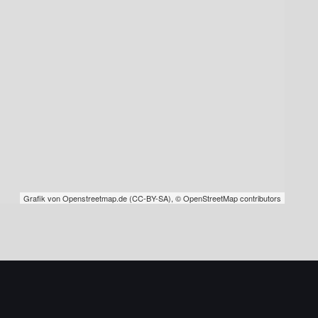
Grafik von
Openstreetmap.de
(
CC-BY-SA
),
© OpenStreetMap contributors